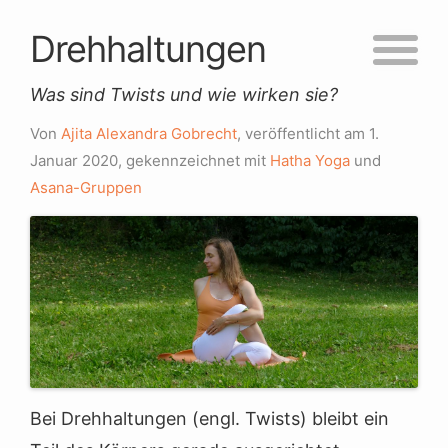
Drehhaltungen
Was sind Twists und wie wirken sie?
Von
Ajita Alexandra Gobrecht
, veröffentlicht am
1.
Januar 2020
, gekennzeichnet mit
Hatha Yoga
und
Asana-Gruppen
Bei Drehhaltungen (engl. Twists) bleibt ein