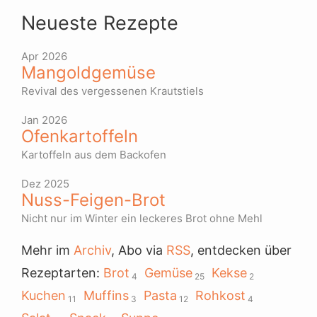
Neueste Rezepte
Apr 2026
Mangoldgemüse
Revival des vergessenen Krautstiels
Jan 2026
Ofenkartoffeln
Kartoffeln aus dem Backofen
Dez 2025
Nuss-Feigen-Brot
Nicht nur im Winter ein leckeres Brot ohne Mehl
Mehr im
Archiv
, Abo via
RSS
, entdecken über
Rezeptarten:
Brot
Gemüse
Kekse
4
25
2
Kuchen
Muffins
Pasta
Rohkost
11
3
12
4