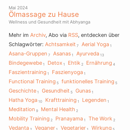
Mai 2024
Ölmassage zu Hause
Wellness und Gesundheit mit Abhyanga
Mehr im
Archiv
, Abo via
RSS
, entdecken über
Schlagwörter:
Achtsamkeit
Aerial Yoga
7
1
Asana-Gruppen
Asanas
Ayurveda
7
1
13
Bindegewebe
Detox
Ehtik
Ernährung
1
1
2
4
Faszientraining
Faszienyoga
1
1
Functional Training
funktionelles Training
5
5
Geschichte
Gesundheit
Gunas
1
5
1
Hatha Yoga
Krafttraining
Legenden
10
1
1
Meditation
Mental Health
9
2
Mobility Training
Pranayama
The Work
2
1
2
Vedanta
Veganer
Vegetarier
Wirkung
2
1
1
5