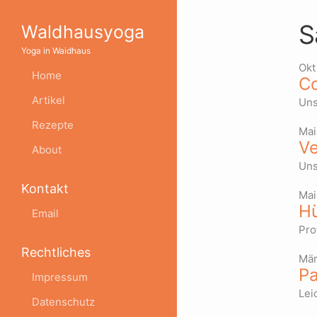
S
Waldhausyoga
Yoga in Waidhaus
Okt
Home
Co
Artikel
Uns
Rezepte
Mai
Ve
About
Uns
Kontakt
Mai
Hü
Email
Pro
Rechtliches
Mär
Pa
Impressum
Lei
Datenschutz