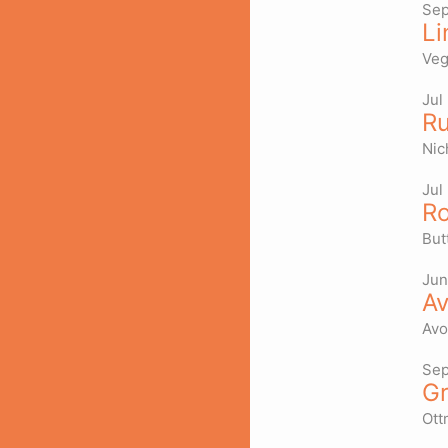
Sep
Li
Veg
Jul
Ru
Nic
Jul
Ro
But
Jun
Av
Avo
Sep
Gr
Ott