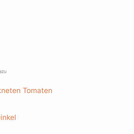
azu
ckneten Tomaten
inkel