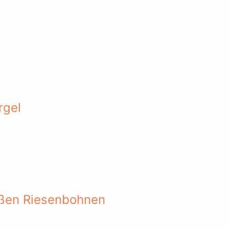
rgel
ißen Riesenbohnen